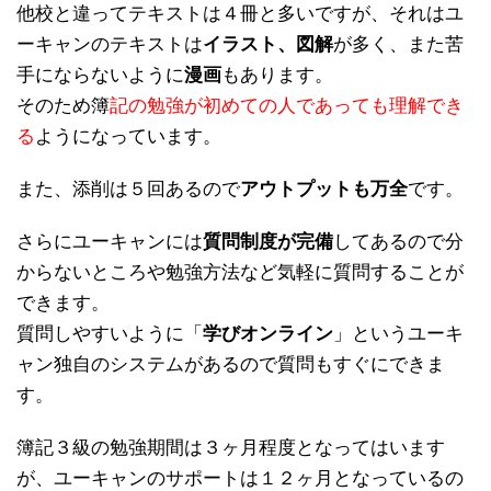
他校と違ってテキストは４冊と多いですが、それはユ
ーキャンのテキストは
イラスト、図解
が多く、また苦
手にならないように
漫画
もあります。
そのため簿
記の勉強が初めての人であっても理解でき
る
ようになっています。
また、添削は５回あるので
アウトプットも万全
です。
さらにユーキャンには
質問制度が完備
してあるので分
からないところや勉強方法など気軽に質問することが
できます。
質問しやすいように「
学びオンライン
」というユーキ
ャン独自のシステムがあるので質問もすぐにできま
す。
簿記３級の勉強期間は３ヶ月程度となってはいます
が、ユーキャンのサポートは１２ヶ月となっているの