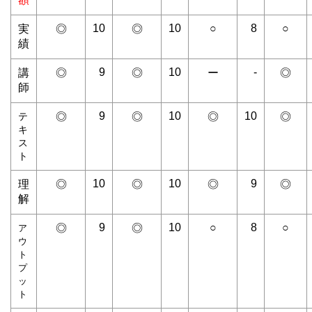
10
10
○
8
○
実
◎
◎
績
9
10
-
講
◎
◎
ー
◎
師
9
10
10
テ
◎
◎
◎
◎
キ
ス
ト
10
10
9
理
◎
◎
◎
◎
解
9
10
○
8
○
◎
◎
ア
ウ
ト
プ
ッ
ト