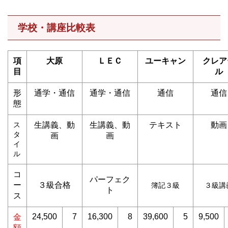
学校・講座比較表
項
大原
ＬＥＣ
ユーキャン
クレア
目
ル
形
通学・通信
通学・通信
通信
通信
態
ス
生講義、動
生講義、動
テキスト
動画
タ
画
画
イ
ル
コ
パーフェク
ー
３級合格
簿記３級
３級講
ト
ス
24,500
7
16,300
8
39,600
5
9,500
金
額