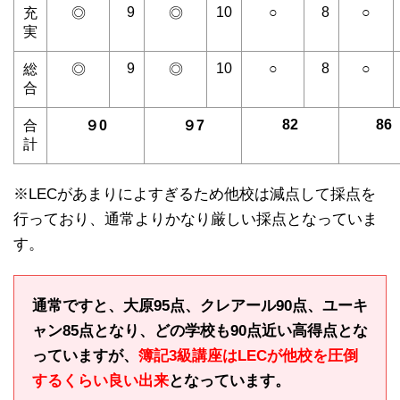
9
10
○
8
○
充
◎
◎
実
9
10
○
8
○
総
◎
◎
合
82
86
合
９0
９7
計
※LECがあまりによすぎるため他校は減点して採点を
行っており、通常よりかなり厳しい採点となっていま
す。
通常ですと、大原95点、クレアール90点、ユーキ
ャン85点となり、どの学校も90点近い高得点とな
っていますが、
簿記3級講座はLECが他校を圧倒
するくらい良い出来
となっています。