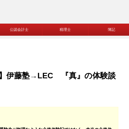
公認会計士
税理士
簿記
】伊藤塾→LEC 『真』の体験談