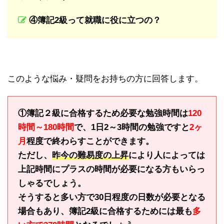
④簿記2級って就職に役に立つの？
このような悩み・疑問をお持ちの方に回答します。
①簿記２級に合格するため必要な勉強時間は
120
時間～180時間
で、1日2～3時間の勉強ですと
2ヶ
月
程度で終わらすことができます。
ただし、
昨今の難易度の上昇
により人によっては
上記時間にプラスの時間が必要になる方もいらっ
しゃるでしょう。
そうすると多い方で30日程度の日数が必要となる
場合もあり、簿記2級に合格するためには最も
多