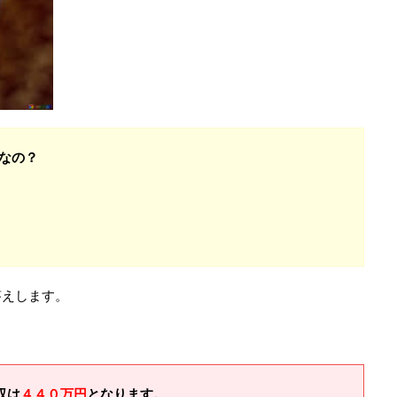
なの？
答えします。
収は
４４０万円
となります。